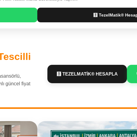
🧮 TezelMatik® Hesa
Tescilli
🧮 TEZELMATİK® HESAPLA
asansörlü,
lı güncel fiyat