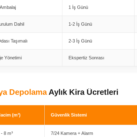
 Ambalaj
1 İş Günü
urulum Dahil
1-2 İş Günü
dası Taşımalı
2-3 İş Günü
je Yönetimi
Ekspertiz Sonrası
ya Depolama
Aylık Kira Ücretleri
acim (m³)
Güvenlik Sistemi
 - 8 m³
7/24 Kamera + Alarm