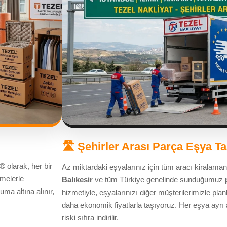
🛣️ Şehirler Arası Parça Eşya T
® olarak, her bir
Az miktardaki eşyalarınız için tüm aracı kiralama
melerle
Balıkesir
ve tüm Türkiye genelinde sunduğumuz
ma altına alınır,
hizmetiyle, eşyalarınızı diğer müşterilerimizle plan
daha ekonomik fiyatlarla taşıyoruz. Her eşya ayrı 
riski sıfıra indirilir.