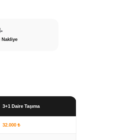

ı Nakliye
3+1 Daire Taşıma
32.000 ₺