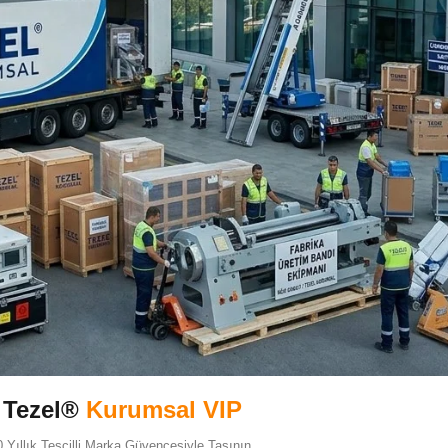
Tezel®
Kurumsal VIP
0 Yıllık Tescilli Marka Güvencesiyle Taşının.