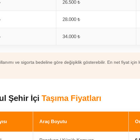
₺
26.500 ₺
₺
28.000 ₺
₺
34.000 ₺
lanımı ve sigorta bedeline göre değişiklik gösterebilir. En net fiyat için 
.
ul Şehir İçi
Taşıma Fiyatları
yısı
Araç Boyutu
Or