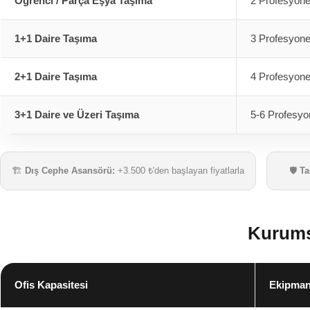
Öğrenci / Parça Eşya Taşıma
2 Profesyone
1+1 Daire Taşıma
3 Profesyone
2+1 Daire Taşıma
4 Profesyone
3+1 Daire ve Üzeri Taşıma
5-6 Profesyo
🏗️
Dış Cephe Asansörü:
+3.500 ₺'den başlayan fiyatlarla
🛡️
Ta
Kurum
Ofis Kapasitesi
Ekipman