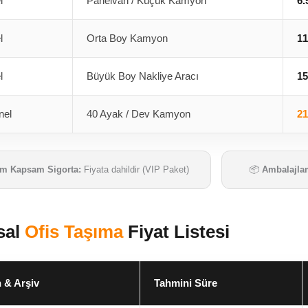
l
Panelvan / Küçük Kamyon
6.
l
Orta Boy Kamyon
11
l
Büyük Boy Nakliye Aracı
15
nel
40 Ayak / Dev Kamyon
21
m Kapsam Sigorta:
Fiyata dahildir (VIP Paket)
📦
Ambalajla
sal
Ofis Taşıma
Fiyat Listesi
 & Arşiv
Tahmini Süre