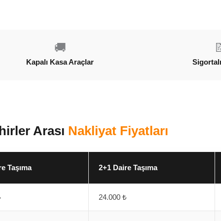
🚚

Kapalı Kasa Araçlar
Sigortal
hirler Arası
Nakliyat Fiyatları
re Taşıma
2+1 Daire Taşıma
₺
24.000 ₺