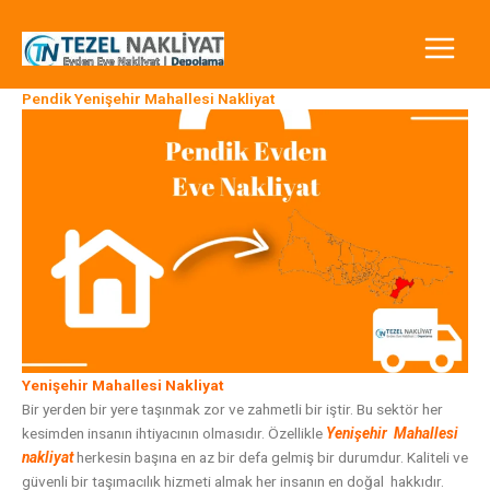
İçeriğe
atla
Pendik Yenişehir Mahallesi Nakliyat
Yenişehir Mahallesi Nakliyat
Bir yerden bir yere taşınmak zor ve zahmetli bir iştir. Bu sektör her
kesimden insanın ihtiyacının olmasıdır. Özellikle
Yenişehir
Mahallesi
nakliyat
herkesin başına en az bir defa gelmiş bir durumdur. Kaliteli ve
güvenli bir taşımacılık hizmeti almak her insanın en doğal hakkıdır.