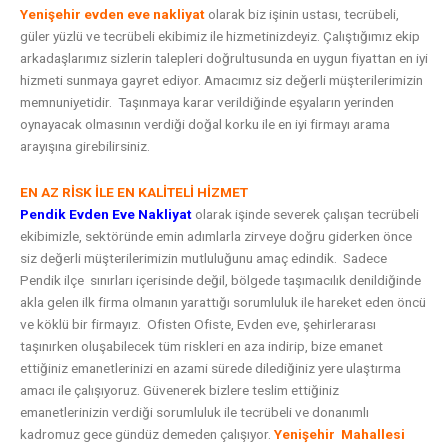
Yenişehir
evden eve nakliyat
olarak biz işinin ustası, tecrübeli,
güler yüzlü ve tecrübeli ekibimiz ile hizmetinizdeyiz. Çalıştığımız ekip
arkadaşlarımız sizlerin talepleri doğrultusunda en uygun fiyattan en iyi
hizmeti sunmaya gayret ediyor. Amacımız siz değerli müşterilerimizin
memnuniyetidir. Taşınmaya karar verildiğinde eşyaların yerinden
oynayacak olmasının verdiği doğal korku ile en iyi firmayı arama
arayışına girebilirsiniz.
EN AZ RİSK İLE EN KALİTELİ HİZMET
Pendik Evden Eve Nakliyat
olarak işinde severek çalışan tecrübeli
ekibimizle, sektöründe emin adımlarla zirveye doğru giderken önce
siz değerli müşterilerimizin mutluluğunu amaç edindik. Sadece
Pendik ilçe sınırları içerisinde değil, bölgede taşımacılık denildiğinde
akla gelen ilk firma olmanın yarattığı sorumluluk ile hareket eden öncü
ve köklü bir firmayız. Ofisten Ofiste, Evden eve, şehirlerarası
taşınırken oluşabilecek tüm riskleri en aza indirip, bize emanet
ettiğiniz emanetlerinizi en azami sürede dilediğiniz yere ulaştırma
amacı ile çalışıyoruz. Güvenerek bizlere teslim ettiğiniz
emanetlerinizin verdiği sorumluluk ile tecrübeli ve donanımlı
kadromuz gece gündüz demeden çalışıyor.
Yenişehir
Mahallesi