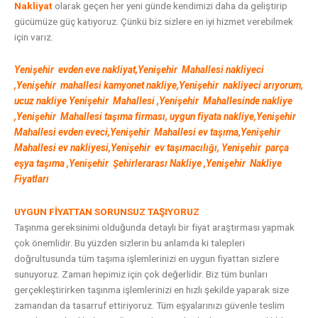
Nakliyat
olarak geçen her yeni günde kendimizi daha da geliştirip
gücümüze güç katıyoruz. Çünkü biz sizlere en iyi hizmet verebilmek
için varız.
Yenişehir evden eve nakliyat,Yenişehir Mahallesi nakliyeci
,Yenişehir mahallesi kamyonet nakliye,Yenişehir nakliyeci arıyorum,
ucuz nakliye Yenişehir Mahallesi ,Yenişehir Mahallesinde nakliye
,Yenişehir Mahallesi
taşıma firması, uygun fiyata nakliye,Yenişehir
Mahallesi evden eveci,Yenişehir Mahallesi ev taşıma,Yenişehir
Mahallesi ev nakliyesi,Yenişehir ev taşımacılığı, Yenişehir parça
eşya taşıma ,Yenişehir
Şehirlerarası Nakliye ,Yenişehir Nakliye
Fiyatları
UYGUN FİYATTAN SORUNSUZ TAŞIYORUZ
Taşınma gereksinimi olduğunda detaylı bir fiyat araştırması yapmak
çok önemlidir. Bu yüzden sizlerin bu anlamda ki talepleri
doğrultusunda tüm taşıma işlemlerinizi en uygun fiyattan sizlere
sunuyoruz. Zaman hepimiz için çok değerlidir. Biz tüm bunları
gerçekleştirirken taşınma işlemlerinizi en hızlı şekilde yaparak size
zamandan da tasarruf ettiriyoruz. Tüm eşyalarınızı güvenle teslim