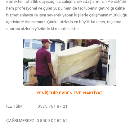
etmekten rahatlık duyacağınız çalışma arkadaşlarımızın Pendik’de
hem profesyonel ve güler yüzlü hem de tecrübenin getirdiği kaliteli
hizmet anlayışı ile işini severek yapan kişilerle çalışmanın mutluluğu
içerisinde olacaksınız. Çünkü bizlerin en büyük kazancı, taşınma
sonrası sizlerin yüzünde ki o mutluluktur.
YENİŞEHİR EVDEN EVE NAKLİYAT
İLETİŞİM : 0535 761 87 21
ÇAĞRI MERKEZİ:0 850 302 82 62