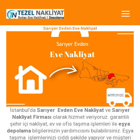
İçeriğe
atla
Sarıyer Evden Eve Nakliyat
İstanbul’da
Sarıyer
E
vden Eve Nakliyat
ve
Sarıyer
N
akliyat
Firması
olarak hizmet veriyoruz. garantili
şehir içi nakliyat, ev ve ofis taşıma işlemleri ile
eşya
depolama
bilgilerinizin yardımcısını bulabilirsiniz. Eşya
taşıma
işlemlerinizi ciddi şekilde yapıyor ve müşteri