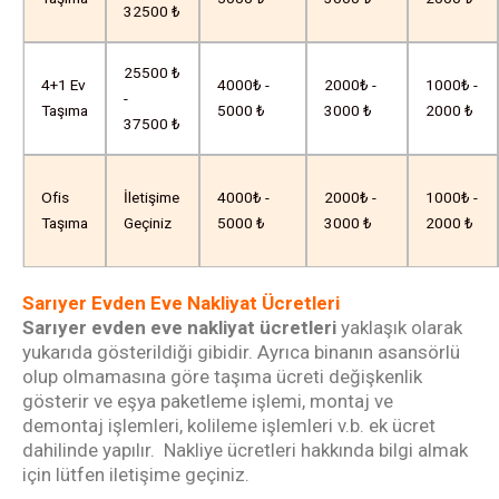
32500 ₺
25500 ₺
4+1 Ev
4000₺ -
2000₺ -
1000₺ -
-
Taşıma
5000 ₺
3000 ₺
2000 ₺
37500 ₺
Ofis
İletişime
4000₺ -
2000₺ -
1000₺ -
Taşıma
Geçiniz
5000 ₺
3000 ₺
2000 ₺
Sarıyer Evden Eve Nakliyat Ücretleri
Sarıyer evden eve nakliyat ücretleri
yaklaşık olarak
yukarıda gösterildiği gibidir. Ayrıca binanın asansörlü
olup olmamasına göre taşıma ücreti değişkenlik
gösterir ve eşya paketleme işlemi, montaj ve
demontaj işlemleri, kolileme işlemleri v.b. ek ücret
dahilinde yapılır. Nakliye ücretleri hakkında bilgi almak
için lütfen iletişime geçiniz.