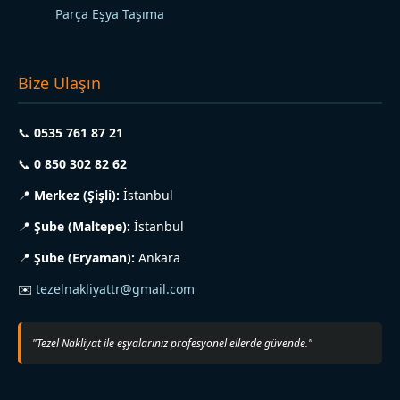
Parça Eşya Taşıma
Bize Ulaşın
📞
0535 761 87 21
📞
0 850 302 82 62
📍
Merkez (Şişli):
İstanbul
📍
Şube (Maltepe):
İstanbul
📍
Şube (Eryaman):
Ankara
✉️
tezelnakliyattr@gmail.com
"Tezel Nakliyat ile eşyalarınız profesyonel ellerde güvende."