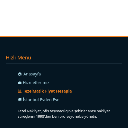
Hızlı Menü
🏠 Anasayfa
💼 Hizmetlerimiz
📊 TezelMatik Fiyat Hesapla
🚚 İstanbul Evden Eve
Tezel Nakliyat, ofis taşımacılığı ve şehirler arası nakliyat
süreçlerini 1998'den beri profesyonelce yönetir.