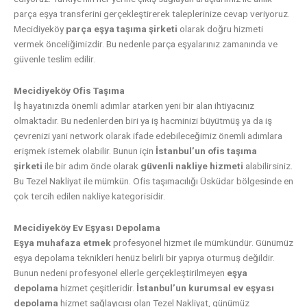
parça eşya transferini gerçekleştirerek taleplerinize cevap veriyoruz.
Mecidiyeköy
parça eşya taşıma şirketi
olarak doğru hizmeti
vermek önceliğimizdir. Bu nedenle parça eşyalarınız zamanında ve
güvenle teslim edilir.
Mecidiyeköy Ofis Taşıma
İş hayatınızda önemli adımlar atarken yeni bir alan ihtiyacınız
olmaktadır. Bu nedenlerden biri ya iş hacminizi büyütmüş ya da iş
çevrenizi yani network olarak ifade edebileceğimiz önemli adımlara
erişmek istemek olabilir. Bunun için
İstanbul’un ofis taşıma
şirketi
ile bir adım önde olarak
güvenli nakliye hizmeti
alabilirsiniz.
Bu Tezel Nakliyat ile mümkün. Ofis taşımacılığı Üsküdar bölgesinde en
çok tercih edilen nakliye kategorisidir.
Mecidiyeköy Ev Eşyası Depolama
Eşya muhafaza etmek
profesyonel hizmet ile mümkündür. Günümüz
eşya depolama teknikleri henüz belirli bir yapıya oturmuş değildir.
Bunun nedeni profesyonel ellerle gerçekleştirilmeyen
eşya
depolama
hizmet çeşitleridir.
İstanbul’un kurumsal ev eşyası
depolama
hizmet sağlayıcısı olan Tezel Nakliyat, günümüz