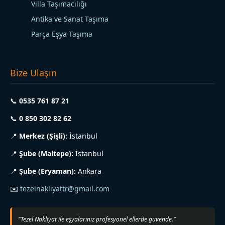
Villa Taşımacılığı
Antika ve Sanat Taşıma
Parça Eşya Taşıma
Bize Ulaşın
📞
0535 761 87 21
📞
0 850 302 82 62
📍
Merkez (Şişli):
İstanbul
📍
Şube (Maltepe):
İstanbul
📍
Şube (Eryaman):
Ankara
✉️
tezelnakliyattr@gmail.com
"Tezel Nakliyat ile eşyalarınız profesyonel ellerde güvende."