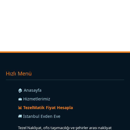
Hızlı Menü
🏠 Anasayfa
💼 Hizmetlerimiz
📊 TezelMatik Fiyat Hesapla
🚚 İstanbul Evden Eve
Tezel Nakliyat, ofis taşımacılığı ve şehirler arası nakliyat