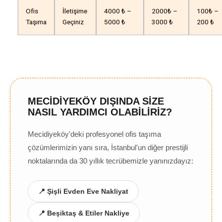
Ofis
İletişime
4000 ₺ –
2000₺ –
100₺ –
Taşıma
Geçiniz
5000 ₺
3000 ₺
200 ₺
MECİDİYEKÖY DIŞINDA SİZE
NASIL YARDIMCI OLABİLİRİZ?
Mecidiyeköy'deki profesyonel ofis taşıma
çözümlerimizin yanı sıra, İstanbul'un diğer prestijli
noktalarında da 30 yıllık tecrübemizle yanınızdayız:
📍 Şişli Evden Eve Nakliyat
📍 Beşiktaş & Etiler Nakliye