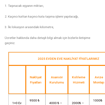
1. Taşınacak eşyanın miktarı,
2. Kaçıncı kattan kaçıncı kata taşıma işlemi yapılacağı,
3.
İki lokasyon arasındaki kilometre,
Ücretler hakkında daha detaylı bilgi almak için bizlerle iletişime
geçiniz.
2025 EVDEN EVE NAKLİYAT FİYATLARIMIZ
Nakliyat
Asansör
Kolileme
Avize
Fiyatları
Kurulumu
Hizmeti
Montajı
9500 ₺
1000₺
1+0 Ev
4000 ₺ –
2000₺ –