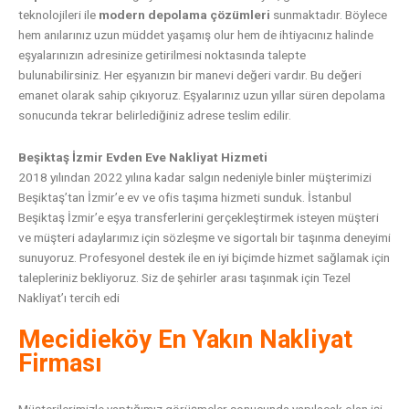
teknolojileri ile
modern depolama çözümleri
sunmaktadır. Böylece
hem anılarınız uzun müddet yaşamış olur hem de ihtiyacınız halinde
eşyalarınızın adresinize getirilmesi noktasında talepte
bulunabilirsiniz. Her eşyanızın bir manevi değeri vardır. Bu değeri
emanet olarak sahip çıkıyoruz. Eşyalarınız uzun yıllar süren depolama
sonucunda tekrar belirlediğiniz adrese teslim edilir.
Beşiktaş İzmir Evden Eve Nakliyat Hizmeti
2018 yılından 2022 yılına kadar salgın nedeniyle binler müşterimizi
Beşiktaş’tan İzmir’e ev ve ofis taşıma hizmeti sunduk. İstanbul
Beşiktaş İzmir’e eşya transferlerini gerçekleştirmek isteyen müşteri
ve müşteri adaylarımız için sözleşme ve sigortalı bir taşınma deneyimi
sunuyoruz. Profesyonel destek ile en iyi biçimde hizmet sağlamak için
talepleriniz bekliyoruz. Siz de şehirler arası taşınmak için Tezel
Nakliyat’ı tercih edi
Mecidieköy En Yakın Nakliyat
Firması
Müşterilerimizle yaptığımız görüşmeler sonucunda yapılacak olan işi