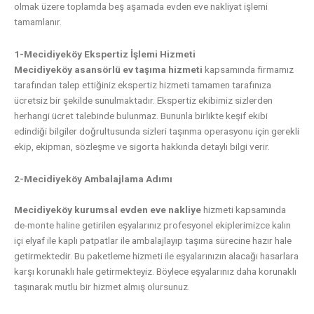
olmak üzere toplamda beş aşamada evden eve nakliyat işlemi
tamamlanır.
1-Mecidiyeköy Ekspertiz İşlemi Hizmeti
Mecidiyeköy asansörlü ev taşıma hizmeti
kapsamında firmamız
tarafından talep ettiğiniz ekspertiz hizmeti tamamen tarafınıza
ücretsiz bir şekilde sunulmaktadır. Ekspertiz ekibimiz sizlerden
herhangi ücret talebinde bulunmaz. Bununla birlikte keşif ekibi
edindiği bilgiler doğrultusunda sizleri taşınma operasyonu için gerekli
ekip, ekipman, sözleşme ve sigorta hakkında detaylı bilgi verir.
2-Mecidiyeköy Ambalajlama Adımı
Mecidiyeköy kurumsal evden eve nakliye
hizmeti kapsamında
de-monte haline getirilen eşyalarınız profesyonel ekiplerimizce kalın
içi elyaf ile kaplı patpatlar ile ambalajlayıp taşıma sürecine hazır hale
getirmektedir. Bu paketleme hizmeti ile eşyalarınızın alacağı hasarlara
karşı korunaklı hale getirmekteyiz. Böylece eşyalarınız daha korunaklı
taşınarak mutlu bir hizmet almış olursunuz.