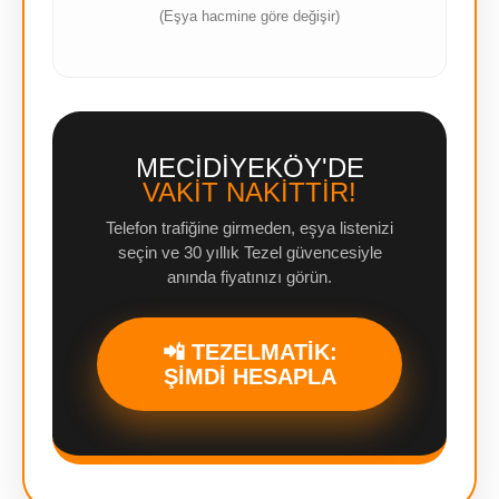
(Eşya hacmine göre değişir)
MECİDİYEKÖY'DE
VAKİT NAKİTTİR!
Telefon trafiğine girmeden, eşya listenizi
seçin ve 30 yıllık Tezel güvencesiyle
anında fiyatınızı görün.
📲 TEZELMATİK:
ŞİMDİ HESAPLA