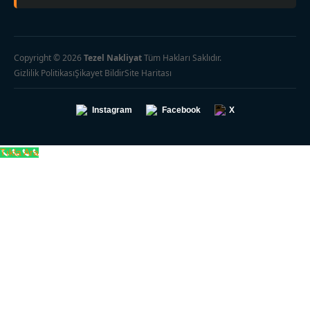
Copyright © 2026
Tezel Nakliyat
Tüm Hakları Saklıdır.
Gizlilik Politikası
Şikayet Bildir
Site Haritası
Instagram
Facebook
X
Tıkla Ara