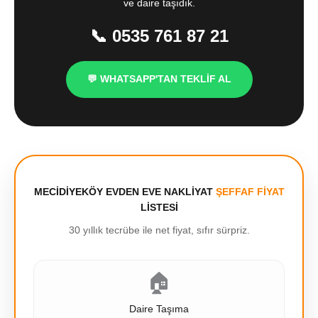
ve daire taşıdık.
📞 0535 761 87 21
💬 WHATSAPP'TAN TEKLİF AL
MECİDİYEKÖY EVDEN EVE NAKLİYAT
ŞEFFAF FİYAT
LİSTESİ
30 yıllık tecrübe ile net fiyat, sıfır sürpriz.
🏠
Daire Taşıma