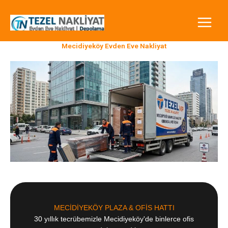
İçeriğe
atla
Mecidiyeköy Evden Eve Nakliyat
MECİDİYEKÖY PLAZA & OFİS HATTI
30 yıllık tecrübemizle Mecidiyeköy'de binlerce ofis