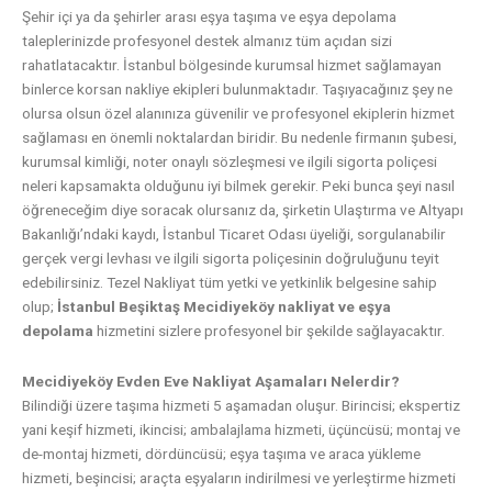
Şehir içi ya da şehirler arası eşya taşıma ve eşya depolama
taleplerinizde profesyonel destek almanız tüm açıdan sizi
rahatlatacaktır. İstanbul bölgesinde kurumsal hizmet sağlamayan
binlerce korsan nakliye ekipleri bulunmaktadır. Taşıyacağınız şey ne
olursa olsun özel alanınıza güvenilir ve profesyonel ekiplerin hizmet
sağlaması en önemli noktalardan biridir. Bu nedenle firmanın şubesi,
kurumsal kimliği, noter onaylı sözleşmesi ve ilgili sigorta poliçesi
neleri kapsamakta olduğunu iyi bilmek gerekir. Peki bunca şeyi nasıl
öğreneceğim diye soracak olursanız da, şirketin Ulaştırma ve Altyapı
Bakanlığı’ndaki kaydı, İstanbul Ticaret Odası üyeliği, sorgulanabilir
gerçek vergi levhası ve ilgili sigorta poliçesinin doğruluğunu teyit
edebilirsiniz. Tezel Nakliyat tüm yetki ve yetkinlik belgesine sahip
olup;
İstanbul Beşiktaş Mecidiyeköy nakliyat ve eşya
depolama
hizmetini sizlere profesyonel bir şekilde sağlayacaktır.
Mecidiyeköy Evden Eve Nakliyat Aşamaları Nelerdir?
Bilindiği üzere taşıma hizmeti 5 aşamadan oluşur. Birincisi; ekspertiz
yani keşif hizmeti, ikincisi; ambalajlama hizmeti, üçüncüsü; montaj ve
de-montaj hizmeti, dördüncüsü; eşya taşıma ve araca yükleme
hizmeti, beşincisi; araçta eşyaların indirilmesi ve yerleştirme hizmeti