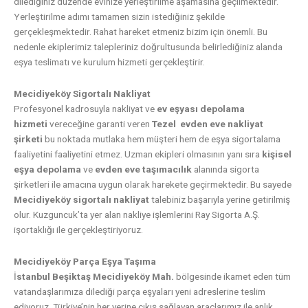
dilediğiniz düzende evinize yerleştirilme aşamasına geçilmektedir.
Yerleştirilme adımı tamamen sizin istediğiniz şekilde
gerçekleşmektedir. Rahat hareket etmeniz bizim için önemli. Bu
nedenle ekiplerimiz talepleriniz doğrultusunda belirlediğiniz alanda
eşya teslimatı ve kurulum hizmeti gerçekleştirir.
Mecidiyeköy Sigortalı Nakliyat
Profesyonel kadrosuyla nakliyat ve
ev eşyası depolama
hizmeti
vereceğine garanti veren
Tezel evden eve nakliyat
şirketi
bu noktada mutlaka hem müşteri hem de eşya sigortalama
faaliyetini faaliyetini etmez. Uzman ekipleri olmasının yanı sıra
kişisel
eşya depolama
ve
evden eve taşımacılık
alanında sigorta
şirketleri ile amacına uygun olarak harekete geçirmektedir. Bu sayede
Mecidiyeköy
sigortalı nakliyat
talebiniz başarıyla yerine getirilmiş
olur. Kuzguncuk’ta yer alan nakliye işlemlerini Ray Sigorta A.Ş.
işortaklığı ile gerçekleştiriyoruz.
Mecidiyeköy Parça Eşya Taşıma
İ
stanbul Beşiktaş Mecidiyeköy Mah.
bölgesinde ikamet eden tüm
vatandaşlarımıza dilediği parça eşyaları yeni adreslerine teslim
ediyoruz. Türkiye’nin her yerine çıkış sağlayan araçlarımız ile anlık