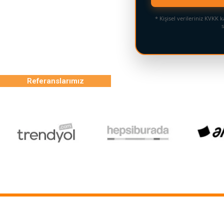
* Kişisel verileriniz KVK
s
Referanslarımız