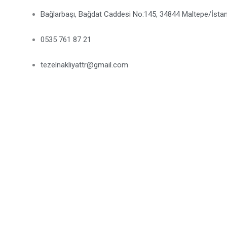
Bağlarbaşı, Bağdat Caddesi No:145, 34844 Maltepe/İsta
0535 761 87 21
tezelnakliyattr@gmail.com