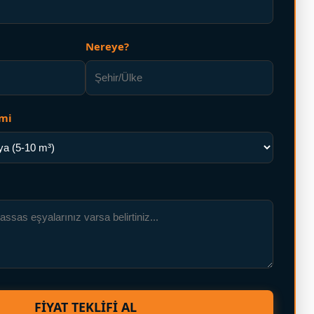
Nereye?
cmi
FIYAT TEKLIFI AL