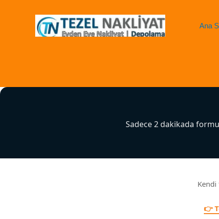
İçeriğe
atla
Ana S
Sadece 2 dakikada formum
Kendi 
👉 