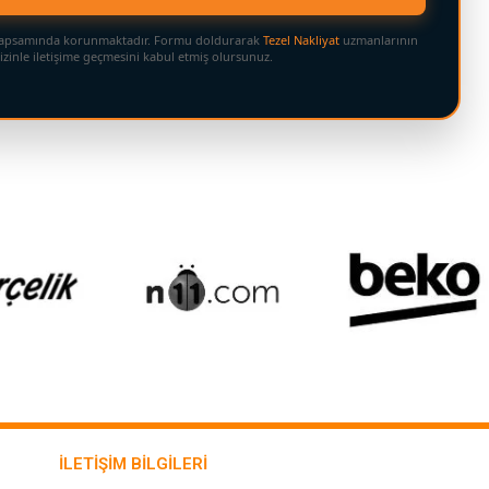
K kapsamında korunmaktadır. Formu doldurarak
Tezel Nakliyat
uzmanlarının
izinle iletişime geçmesini kabul etmiş olursunuz.
İLETİŞİM BİLGİLERİ