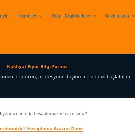
ayfa
Hizmetler
Blog – Bilgi Merkezi
Hakkımızda
Nakliyat Fiyat Bilgi Formu
uzu doldurun, profesyonel taşınma planınızı başlatalım.
fiyatınızı anında hesaplamak ister misiniz?
Tezelmatik™ Hesaplama Aracını Dene