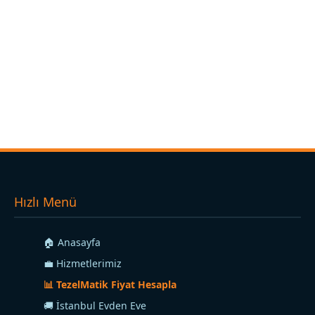
Hızlı Menü
🏠 Anasayfa
💼 Hizmetlerimiz
📊 TezelMatik Fiyat Hesapla
🚚 İstanbul Evden Eve