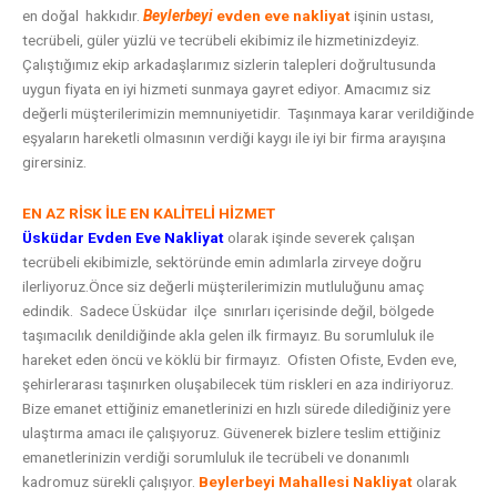
en doğal hakkıdır.
Beylerbeyi
evden eve nakliyat
işinin ustası,
tecrübeli, güler yüzlü ve tecrübeli ekibimiz ile hizmetinizdeyiz.
Çalıştığımız ekip arkadaşlarımız sizlerin talepleri doğrultusunda
uygun fiyata en iyi hizmeti sunmaya gayret ediyor. Amacımız siz
değerli müşterilerimizin memnuniyetidir. Taşınmaya karar verildiğinde
eşyaların hareketli olmasının verdiği kaygı ile iyi bir firma arayışına
girersiniz.
EN AZ RİSK İLE EN KALİTELİ HİZMET
Üsküdar Evden Eve Nakliyat
olarak işinde severek çalışan
tecrübeli ekibimizle, sektöründe emin adımlarla zirveye doğru
ilerliyoruz.Önce siz değerli müşterilerimizin mutluluğunu amaç
edindik. Sadece Üsküdar ilçe sınırları içerisinde değil, bölgede
taşımacılık denildiğinde akla gelen ilk firmayız. Bu sorumluluk ile
hareket eden öncü ve köklü bir firmayız. Ofisten Ofiste, Evden eve,
şehirlerarası taşınırken oluşabilecek tüm riskleri en aza indiriyoruz.
Bize emanet ettiğiniz emanetlerinizi en hızlı sürede dilediğiniz yere
ulaştırma amacı ile çalışıyoruz. Güvenerek bizlere teslim ettiğiniz
emanetlerinizin verdiği sorumluluk ile tecrübeli ve donanımlı
kadromuz sürekli çalışıyor.
Beylerbeyi
Mahallesi Nakliyat
olarak