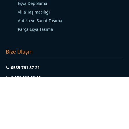
Eşya Depolama
Villa Taşımacılığı
Antika ve Sanat Taşıma
Parça Eşya Taşıma
Bize Ulaşın
📞
0535 761 87 21
📞
0 850 302 82 62
📍
Merkez (Şişli):
İstanbul
📍
Şube (Maltepe):
İstanbul
📍
Şube (Eryaman):
Ankara
✉️
tezelnakliyattr@gmail.com