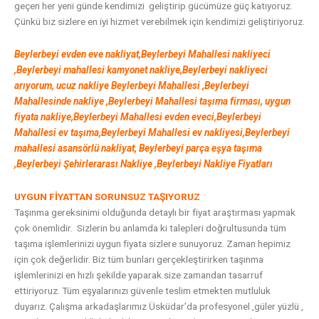
geçen her yeni günde kendimizi geliştirip gücümüze güç katıyoruz.
Çünkü biz sizlere en iyi hizmet verebilmek için kendimizi geliştiriyoruz.
Beylerbeyi evden eve nakliyat,Beylerbeyi Mahallesi nakliyeci
,Beylerbeyi mahallesi kamyonet nakliye,Beylerbeyi nakliyeci
arıyorum, ucuz nakliye Beylerbeyi Mahallesi ,Beylerbeyi
Mahallesinde nakliye ,Beylerbeyi Mahallesi
taşıma firması, uygun
fiyata nakliye,Beylerbeyi Mahallesi evden eveci,Beylerbeyi
Mahallesi ev taşıma,Beylerbeyi Mahallesi ev nakliyesi,Beylerbeyi
mahallesi asansörlü nakliyat, Beylerbeyi parça eşya taşıma
,Beylerbeyi
Şehirlerarası Nakliye ,Beylerbeyi Nakliye Fiyatları
UYGUN FİYATTAN SORUNSUZ TAŞIYORUZ
Taşınma gereksinimi olduğunda detaylı bir fiyat araştırması yapmak
çok önemlidir. Sizlerin bu anlamda ki talepleri doğrultusunda tüm
taşıma işlemlerinizi uygun fiyata sizlere sunuyoruz. Zaman hepimiz
için çok değerlidir. Biz tüm bunları gerçekleştirirken taşınma
işlemlerinizi en hızlı şekilde yaparak size zamandan tasarruf
ettiriyoruz. Tüm eşyalarınızı güvenle teslim etmekten mutluluk
duyarız. Çalışma arkadaşlarımız Üsküdar’da profesyonel ,güler yüzlü ,