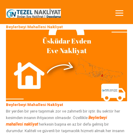
İçeriğe
atla
Beylerbeyi Mahallesi Nakliyat
Beylerbeyi Mahallesi Nakliyat
Bir yerden bir yere taşınmak zor ve zahmetli bir iştir. Bu sektör her
kesimden insanın ihtiyacının olmasıdır. Özellikle
Beylerbeyi
mahallesi
nakliyat
herkesin başına en az bir defa gelmiş bir
durumdur. Kaliteli ve güvenli bir taşımacılık hizmeti almak her insanın