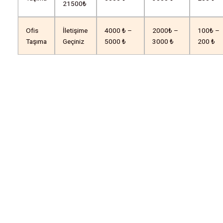
21500₺
Ofis
İletişime
4000 ₺ –
2000₺ –
100₺ –
Taşıma
Geçiniz
5000 ₺
3000 ₺
200 ₺