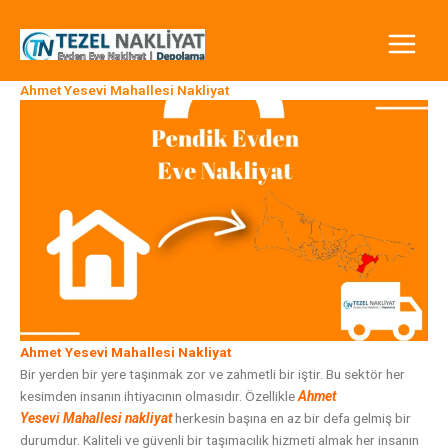
İçeriğe
atla
Ahmet Yesevi Mahallesi Nakliyat
Ahmet Yesevi Mahallesi Nakliyat
Bir yerden bir yere taşınmak zor ve zahmetli bir iştir. Bu sektör her
kesimden insanın ihtiyacının olmasıdır. Özellikle
Ah
met
Yesevi
Mahallesi nakliyat
herkesin başına en az bir defa gelmiş bir
durumdur. Kaliteli ve güvenli bir taşımacılık hizmeti almak her insanın