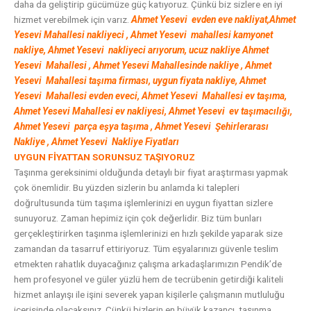
daha da geliştirip gücümüze güç katıyoruz. Çünkü biz sizlere en iyi
hizmet verebilmek için varız.
Ahmet Yesevi evden eve nakliyat,Ahmet
Yesevi Mahallesi nakliyeci , Ahmet Yesevi mahallesi kamyonet
nakliye, Ahmet Yesevi nakliyeci arıyorum, ucuz nakliye Ahmet
Yesevi Mahallesi , Ahmet Yesevi Mahallesinde nakliye , Ahmet
Yesevi Mahallesi
taşıma firması, uygun fiyata nakliye, Ahmet
Yesevi Mahallesi evden eveci, Ahmet Yesevi Mahallesi ev taşıma,
Ahmet Yesevi Mahallesi ev nakliyesi, Ahmet Yesevi ev taşımacılığı,
Ahmet Yesevi parça eşya taşıma , Ahmet Yesevi
Şehirlerarası
Nakliye , Ahmet Yesevi Nakliye Fiyatları
UYGUN FİYATTAN SORUNSUZ TAŞIYORUZ
Taşınma gereksinimi olduğunda detaylı bir fiyat araştırması yapmak
çok önemlidir. Bu yüzden sizlerin bu anlamda ki talepleri
doğrultusunda tüm taşıma işlemlerinizi en uygun fiyattan sizlere
sunuyoruz. Zaman hepimiz için çok değerlidir. Biz tüm bunları
gerçekleştirirken taşınma işlemlerinizi en hızlı şekilde yaparak size
zamandan da tasarruf ettiriyoruz. Tüm eşyalarınızı güvenle teslim
etmekten rahatlık duyacağınız çalışma arkadaşlarımızın Pendik’de
hem profesyonel ve güler yüzlü hem de tecrübenin getirdiği kaliteli
hizmet anlayışı ile işini severek yapan kişilerle çalışmanın mutluluğu
içerisinde olacaksınız. Çünkü bizlerin en büyük kazancı, taşınma