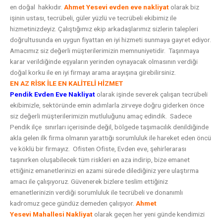
en doğal hakkıdır.
Ahmet Yesevi
evden eve nakliyat
olarak biz
işinin ustası, tecrübeli, güler yüzlü ve tecrübeli ekibimiz ile
hizmetinizdeyiz. Çalıştığımız ekip arkadaşlarımız sizlerin talepleri
doğrultusunda en uygun fiyattan en iyi hizmeti sunmaya gayret ediyor.
Amacımız siz değerli müşterilerimizin memnuniyetidir. Taşınmaya
karar verildiğinde eşyaların yerinden oynayacak olmasının verdiği
doğal korku ile en iyi firmayı arama arayışına girebilirsiniz.
EN AZ RİSK İLE EN KALİTELİ HİZMET
Pendik Evden Eve Nakliyat
olarak işinde severek çalışan tecrübeli
ekibimizle, sektöründe emin adımlarla zirveye doğru giderken önce
siz değerli müşterilerimizin mutluluğunu amaç edindik. Sadece
Pendik ilçe sınırları içerisinde değil, bölgede taşımacılık denildiğinde
akla gelen ilk firma olmanın yarattığı sorumluluk ile hareket eden öncü
ve köklü bir firmayız. Ofisten Ofiste, Evden eve, şehirlerarası
taşınırken oluşabilecek tüm riskleri en aza indirip, bize emanet
ettiğiniz emanetlerinizi en azami sürede dilediğiniz yere ulaştırma
amacı ile çalışıyoruz. Güvenerek bizlere teslim ettiğiniz
emanetlerinizin verdiği sorumluluk ile tecrübeli ve donanımlı
kadromuz gece gündüz demeden çalışıyor.
Ahmet
Yesevi
Mahallesi Nakliyat
olarak geçen her yeni günde kendimizi