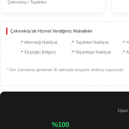
Çekmeköy / Taşdelen
Çekmeköy'de Hizmet Verdiğimiz Mahalleler
📍 Alemdağ Nakliyat
📍 Taşdelen Nakliyat
📍 H
📍 Ekşioğlu Bölgesi
📍 Nişantepe Nakliyat
📍 
* Tüm Çekmeköy genelinde 30 dakikada ekspertiz ekibimiz kapınızda!
Dijita
%100