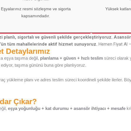
Eşyalarınız resmi sözleşme ve sigorta
Yüksek katlard
kapsamındadır.
 planlı, sigortalı ve güvenli şekilde gerçekleştiriyoruz. Asans
’ün tüm mahallelerinde aktif hizmet sunuyoruz.
Hemen Fiyat Al –
 Detaylarımız
ca eşya taşıma değil,
planlama + güven + hızlı teslim
süreci olarak
z ediyor, taşıma gününü buna göre planlıyoruz.
ç yükleme planı ve adres teslim süreci koordineli şekilde ilerler. 
adar Çıkar?
eğil,
eşya yoğunluğu + kat durumu + asansör ihtiyacı + mesafe
kri