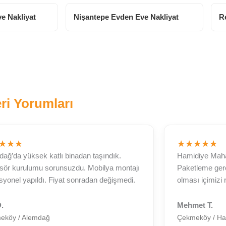
e Nakliyat
Nişantepe Evden Eve Nakliyat
R
ri Yorumları
★★★
★★★★★
ağ’da yüksek katlı binadan taşındık.
Hamidiye Mahall
sör kurulumu sorunsuzdu. Mobilya montajı
Paketleme gerçe
syonel yapıldı. Fiyat sonradan değişmedi.
olması içimizi 
D.
Mehmet T.
eköy / Alemdağ
Çekmeköy / Ha