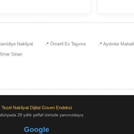
amidiye Nakliyat
📍 Ömerli Ev Taşıma
📍 Aydınlar Mahall
Mimar Sinan
Tezel Nakliyat Dijital Güven Endeksi
l dünyada 28 yıllık şeffaf izimizle yanınızdayız.
Google