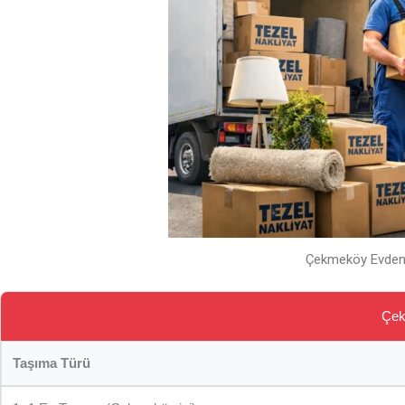
Çekmeköy Evden E
Çek
Taşıma Türü