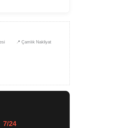
esi
📍 Çamlık Nakliyat
7/24