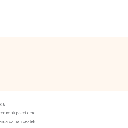
nda
 korumalı paketleme
larda uzman destek