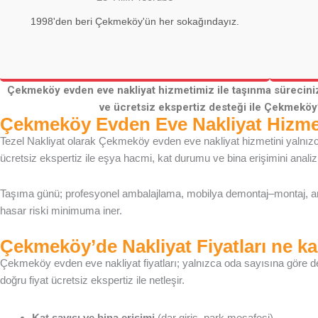
1998'den beri Çekmeköy'ün her sokağındayız.
Çekmeköy evden eve nakliyat hizmetimiz ile taşınma sürecinizi
ve ücretsiz ekspertiz desteği ile Çekmeköy
Çekmeköy Evden Eve Nakliyat Hizmet
Tezel Nakliyat olarak Çekmeköy evden eve nakliyat hizmetini yalnız
ücretsiz ekspertiz ile eşya hacmi, kat durumu ve bina erişimini anali
Taşıma günü; profesyonel ambalajlama, mobilya demontaj–montaj, ara
hasar riski minimuma iner.
Çekmeköy’de Nakliyat Fiyatları ne k
Çekmeköy evden eve nakliyat fiyatları; yalnızca oda sayısına göre d
doğru fiyat ücretsiz ekspertiz ile netleşir.
Kat sayısı ve bina erişimi
(dar giriş, park mesafesi)